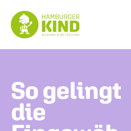
So gelingt
die