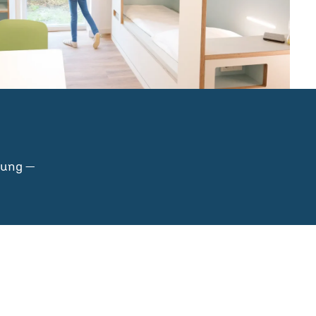
nung —