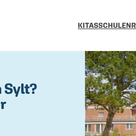
KITAS
SCHULEN
R
 Sylt?
r