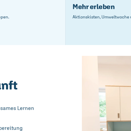
Mehr erleben
ppen.
Aktionskisten, Umweltwoche u
nft
nsames Lernen
bereitung